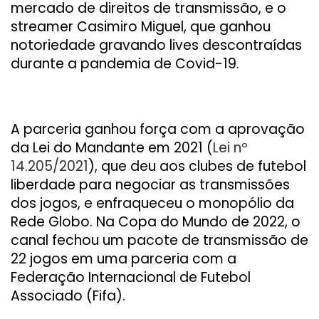
mercado de direitos de transmissão, e o
streamer Casimiro Miguel, que ganhou
notoriedade gravando lives descontraídas
durante a pandemia de Covid-19.
A parceria ganhou força com a aprovação
da Lei do Mandante em 2021 (
Lei nº
14.205/2021
), que deu aos clubes de futebol
liberdade para negociar as transmissões
dos jogos, e enfraqueceu o monopólio da
Rede Globo. Na Copa do Mundo de 2022, o
canal fechou um pacote de transmissão de
22 jogos em uma parceria com a
Federação Internacional de Futebol
Associado (Fifa).