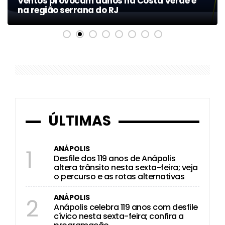
Ventos provocam danos na Costa Verde e
na região serrana do RJ
ÚLTIMAS
ANÁPOLIS
1
Desfile dos 119 anos de Anápolis
altera trânsito nesta sexta-feira; veja
o percurso e as rotas alternativas
ANÁPOLIS
2
Anápolis celebra 119 anos com desfile
cívico nesta sexta-feira; confira a