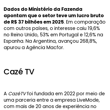
Dados do Ministério da Fazenda
apontam que o setor teve um lucro bruto
de R$ 37 bilhões em 2025
. Em comparação
com outros países, o interesse caiu 19,6%
no Reino Unido, 53% em Portugal e 12,6% na
Espanha. Na Argentina, avançou 268,8%,
apurou a Agência Macfor.
Cazé TV
A
CazéTV
foi fundada em 2022 por meio de
uma parceria entre a empresa LiveMode,
com mais de 20 anos de experiência no