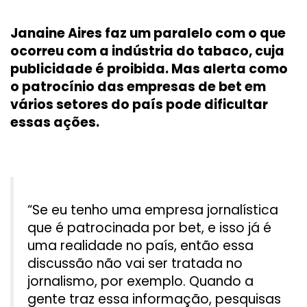
Janaine Aires faz um paralelo com o que
ocorreu com a indústria do tabaco, cuja
publicidade é proibida. Mas alerta como
o patrocínio das empresas de bet em
vários setores do país pode dificultar
essas ações.
“Se eu tenho uma empresa jornalística
que é patrocinada por bet, e isso já é
uma realidade no país, então essa
discussão não vai ser tratada no
jornalismo, por exemplo. Quando a
gente traz essa informação, pesquisas