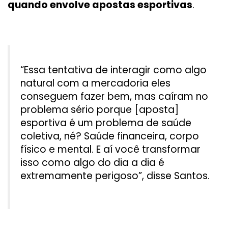
quando envolve apostas esportivas
.
“Essa tentativa de interagir como algo
natural com a mercadoria eles
conseguem fazer bem, mas caíram no
problema sério porque [aposta]
esportiva é um problema de saúde
coletiva, né? Saúde financeira, corpo
físico e mental. E aí você transformar
isso como algo do dia a dia é
extremamente perigoso”, disse Santos.