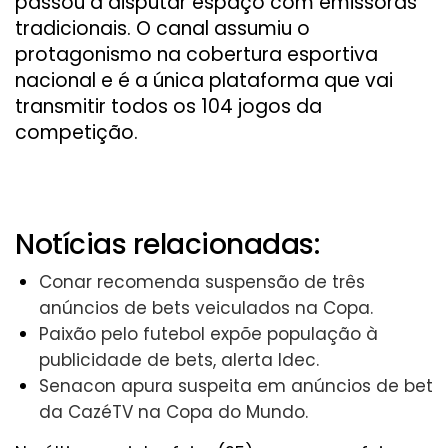
passou a disputar espaço com emissoras
tradicionais. O canal assumiu o
protagonismo na cobertura esportiva
nacional e é a única plataforma que vai
transmitir todos os 104 jogos da
competição.
Notícias relacionadas:
Conar recomenda suspensão de três
anúncios de bets veiculados na Copa.
Paixão pelo futebol expõe população à
publicidade de bets, alerta Idec.
Senacon apura suspeita em anúncios de bet
da CazéTV na Copa do Mundo.