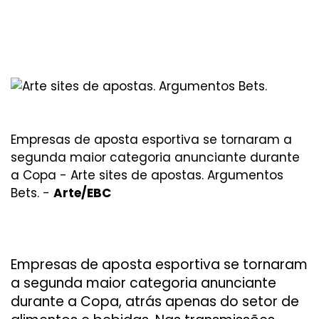
Empresas de aposta esportiva se tornaram a
segunda maior categoria anunciante durante
a Copa - Arte sites de apostas. Argumentos
Bets. -
Arte/EBC
Empresas de aposta esportiva se tornaram
a segunda maior categoria anunciante
durante a Copa, atrás apenas do setor de