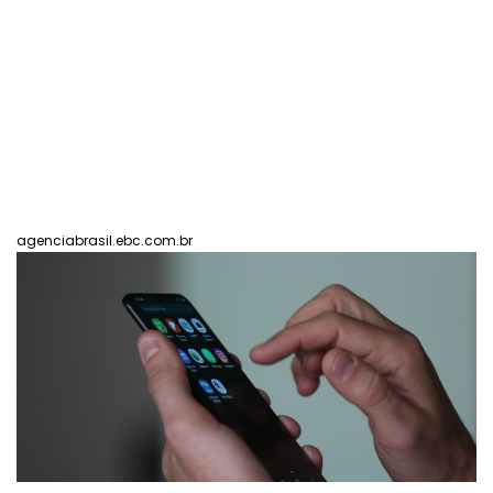
agenciabrasil.ebc.com.br