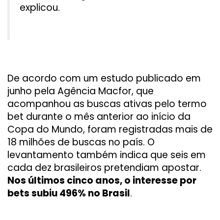
explicou.
De acordo com um estudo publicado em
junho pela Agência Macfor, que
acompanhou as buscas ativas pelo termo
bet durante o mês anterior ao início da
Copa do Mundo, foram registradas mais de
18 milhões de buscas no país. O
levantamento também indica que seis em
cada dez brasileiros pretendiam apostar.
Nos últimos cinco anos, o interesse por
bets subiu 496% no Brasil
.