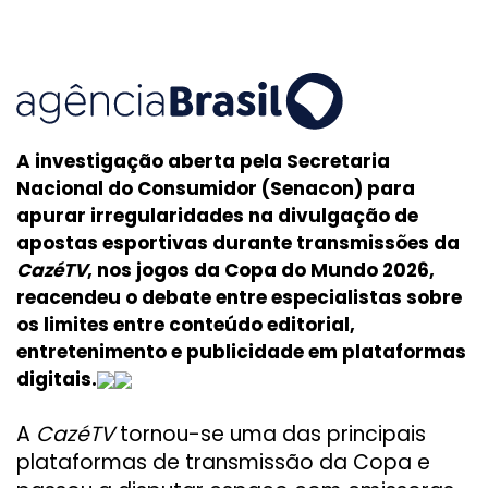
A investigação aberta pela Secretaria
Nacional do Consumidor (Senacon) para
apurar irregularidades na divulgação de
apostas esportivas durante transmissões da
CazéTV
, nos jogos da Copa do Mundo 2026,
reacendeu o debate entre especialistas sobre
os limites entre conteúdo editorial,
entretenimento e publicidade em plataformas
digitais.
A
CazéTV
tornou-se uma das principais
plataformas de transmissão da Copa e