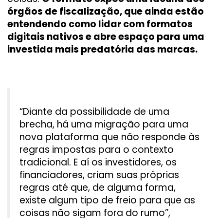
órgãos de fiscalização, que ainda estão
entendendo como lidar com formatos
digitais nativos e abre espaço para uma
investida mais predatória das marcas.
“Diante da possibilidade de uma
brecha, há uma migração para uma
nova plataforma que não responde às
regras impostas para o contexto
tradicional. E aí os investidores, os
financiadores, criam suas próprias
regras até que, de alguma forma,
existe algum tipo de freio para que as
coisas não sigam fora do rumo”,