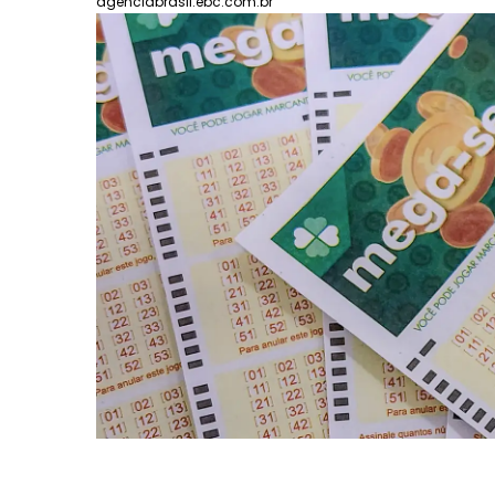
agenciabrasil.ebc.com.br
Último dia: conv
perder a vaga