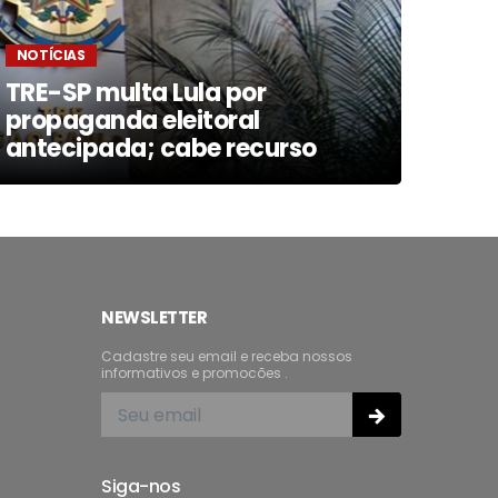
NOTÍCIAS
NOTÍ
TRE-SP multa Lula por
Bras
propaganda eleitoral
ciên
antecipada; cabe recurso
até
NEWSLETTER
Cadastre seu email e receba nossos
informativos e promocões .
Siga-nos