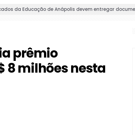
oca de alimentos por ingressos da Expoana termina nesta
são é inaugurado por Márcio Corrêa e amplia atendimen
eria Antônio Sibasolly têm visitação prorrogada até se
ia prêmio
a quadra coberta em escola do Jardim Primavera e ampl
 8 milhões nesta
onal recebe decisões do X1 e grande final da Copa Anápol
a fundação de Anápolis será exibido gratuitamente em c
 de Anápolis terá atendimento suspenso temporariament
os de Anápolis altera trânsito nesta sexta-feira; veja o p
119 anos com desfile cívico nesta sexta-feira; confira a 