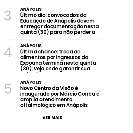
ntação nesta quinta (30) para não
ANÁPOLIS
3
Último dia: convocados da
Educação de Anápolis devem
entregar documentação nesta
quinta (30) para não perder a
vaga
ANÁPOLIS
4
Última chance: troca de
alimentos por ingressos da
Expoana termina nesta quinta
(30); veja onde garantir sua
entrada
ANÁPOLIS
5
Novo Centro da Visão é
inaugurado por Márcio Corrêa e
amplia atendimento
oftalmológico em Anápolis
VER MAIS