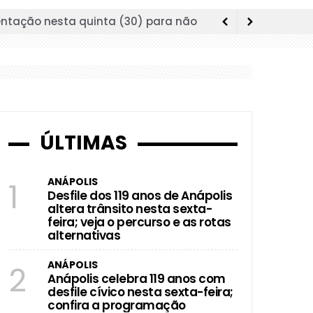
 quinta (30); veja onde garantir sua
to oftalmológico em Anápolis
tembro em Anápolis
ia estrutura da educação municipal
ÚLTIMAS
is de Futsal durante aniversário da
ANÁPOLIS
1
Desfile dos 119 anos de Anápolis
elebração aos 119 anos da cidade
altera trânsito nesta sexta-
feira; veja o percurso e as rotas
e para atualização do sistema; veja
alternativas
ANÁPOLIS
2
ercurso e as rotas alternativas
Anápolis celebra 119 anos com
desfile cívico nesta sexta-feira;
programação
confira a programação