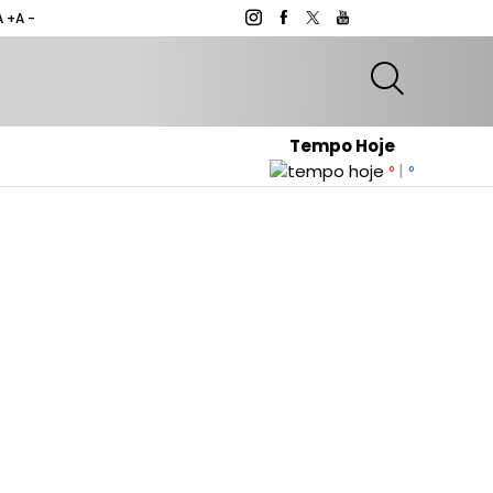
A +
A -
Tempo Hoje
|
°
°