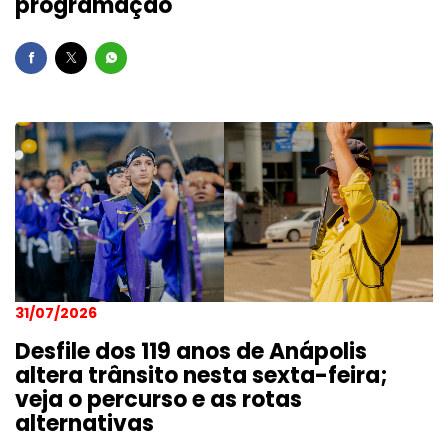
programação
31/07/2026
Desfile dos 119 anos de Anápolis
altera trânsito nesta sexta-feira;
veja o percurso e as rotas
alternativas