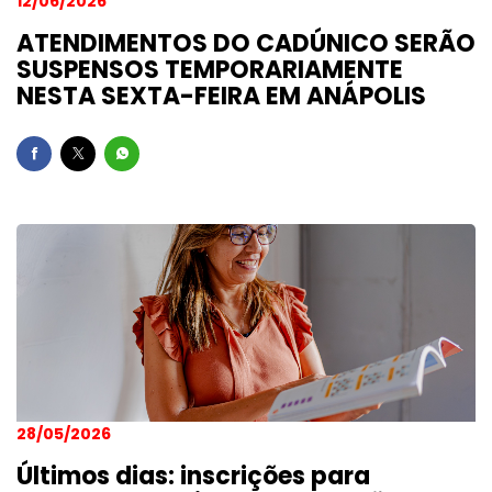
12/06/2026
ATENDIMENTOS DO CADÚNICO SERÃO
SUSPENSOS TEMPORARIAMENTE
NESTA SEXTA-FEIRA EM ANÁPOLIS
28/05/2026
Últimos dias: inscrições para