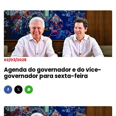
02/03/2026
Agenda do governador e do vice-
governador para sexta-feira