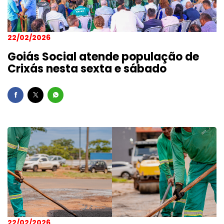
22/02/2026
Goiás Social atende população de
Crixás nesta sexta e sábado
22/02/2026