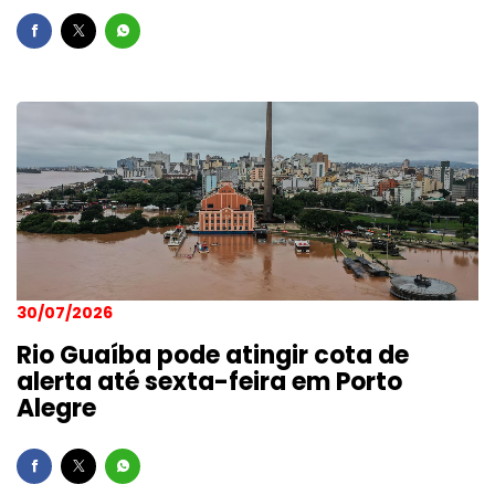
30/07/2026
Rio Guaíba pode atingir cota de
alerta até sexta-feira em Porto
Alegre