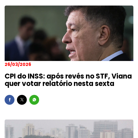
26/03/2026
CPI do INSS: após revés no STF, Viana
quer votar relatório nesta sexta