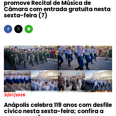
promove Recital de Música de
Câmara com entrada gratuita nesta
sexta-feira (7)
31/07/2026
Anápolis celebra 119 anos com desfile
cívico nesta sexta-feira; confira a