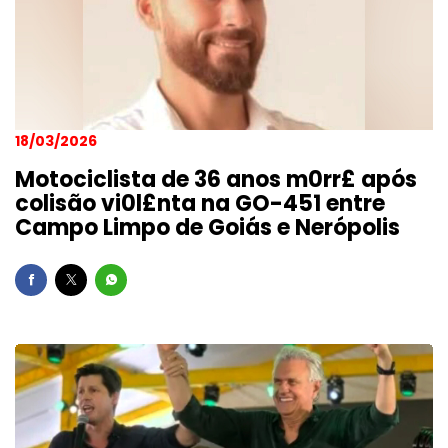
18/03/2026
Motociclista de 36 anos m0rr£ após
colisão vi0l£nta na GO-451 entre
Campo Limpo de Goiás e Nerópolis