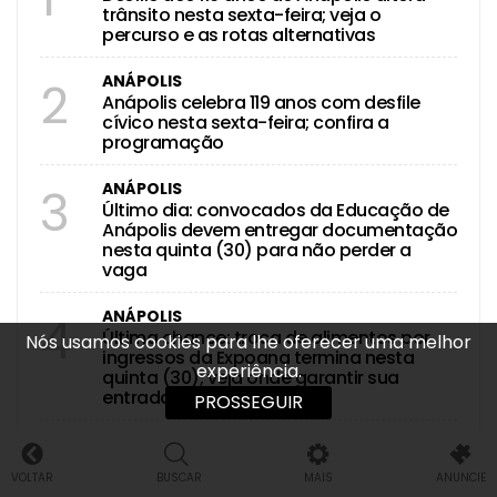
trânsito nesta sexta-feira; veja o
percurso e as rotas alternativas
ANÁPOLIS
2
Anápolis celebra 119 anos com desfile
cívico nesta sexta-feira; confira a
programação
ANÁPOLIS
3
Último dia: convocados da Educação de
Anápolis devem entregar documentação
nesta quinta (30) para não perder a
vaga
ANÁPOLIS
4
Última chance: troca de alimentos por
Nós usamos cookies para lhe oferecer uma melhor
ingressos da Expoana termina nesta
experiência.
quinta (30); veja onde garantir sua
entrada
PROSSEGUIR
ANÁPOLIS
5
Novo Centro da Visão é inaugurado por
VOLTAR
BUSCAR
MAIS
ANUNCIE
Márcio Corrêa e amplia atendimento