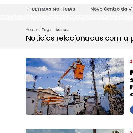
Novo Centro da Vi
ÚLTIMAS NOTÍCIAS
Exposições na Gal
Home
Tags
bairros
Prefeitura entreg
Notícias relacionadas com a 
Ginásio Internaci
cidade
2
Curta inspirado n
Zap da Prefeitura
os horários
Desfile dos 119 an
Anápolis celebra 
Último dia: conv
perder a vaga
2