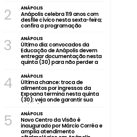
 quinta (30); veja onde garantir sua
ANÁPOLIS
2
Anápolis celebra 119 anos com
desfile cívico nesta sexta-feira;
confira a programação
ANÁPOLIS
3
Último dia: convocados da
Educação de Anápolis devem
entregar documentação nesta
quinta (30) para não perder a
vaga
ANÁPOLIS
4
Última chance: troca de
alimentos por ingressos da
Expoana termina nesta quinta
(30); veja onde garantir sua
entrada
ANÁPOLIS
5
Novo Centro da Visão é
inaugurado por Márcio Corrêa e
amplia atendimento