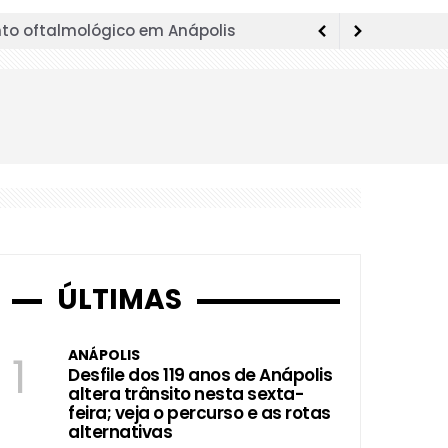
to oftalmológico em Anápolis
tembro em Anápolis
ia estrutura da educação municipal
is de Futsal durante aniversário da
elebração aos 119 anos da cidade
e para atualização do sistema; veja
ÚLTIMAS
ercurso e as rotas alternativas
programação
ANÁPOLIS
1
Desfile dos 119 anos de Anápolis
ntação nesta quinta (30) para não
altera trânsito nesta sexta-
feira; veja o percurso e as rotas
alternativas