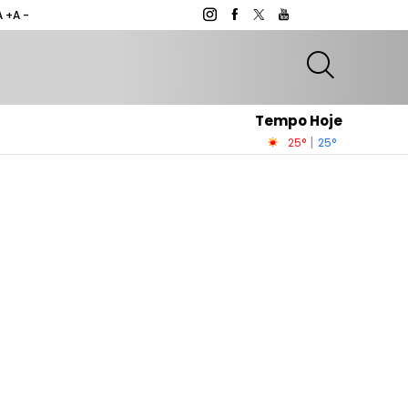
A +
A -
Tempo Hoje
|
25°
25°