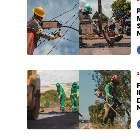
Última chance: tr
entrada
2